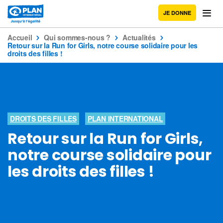
JE DONNE
Accueil
Qui sommes-nous ?
Actualités
Retour sur la Run for Girls, notre course solidaire pour les
droits des filles !
DROITS DES FILLES
PLAN INTERNATIONAL
Retour sur la Run for Girls,
notre course solidaire pour
les droits des filles !