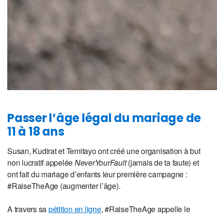
Passer l’âge légal du mariage de
11 à 18 ans
Susan, Kudirat et Temitayo ont créé une organisation à but
non lucratif appelée
NeverYourFault
(jamais de ta faute) et
ont fait du mariage d’enfants leur première campagne :
#RaiseTheAge (augmenter l’âge).
A travers sa
pétition en ligne
, #RaiseTheAge appelle le