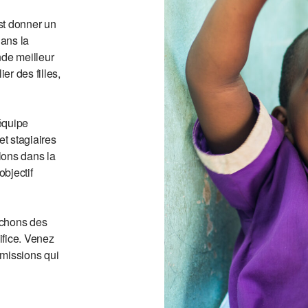
st donner un
dans la
nde meilleur
er des filles,
équipe
t stagiaires
lons dans la
bjectif
rchons des
difice. Venez
 missions qui