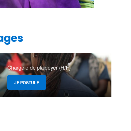
tages
Chargé·e de plaidoyer (H/F)
JE POSTULE