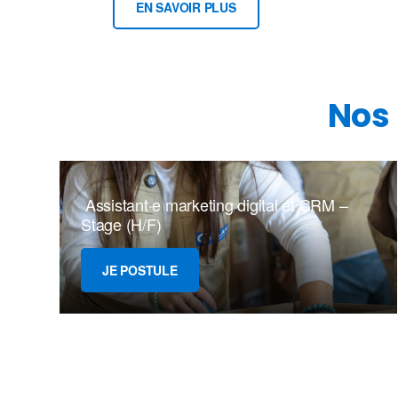
EN SAVOIR PLUS
Nos 
Assistant·e marketing digital et CRM –
Stage (H/F)
JE POSTULE