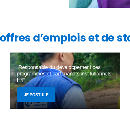
offres d’emplois et de s
Responsable du développement des
programmes et partenariats institutionnels
H/F
JE POSTULE