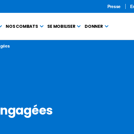
Presse
E
NOS COMBATS
SE MOBILISER
DONNER
agées
 engagées