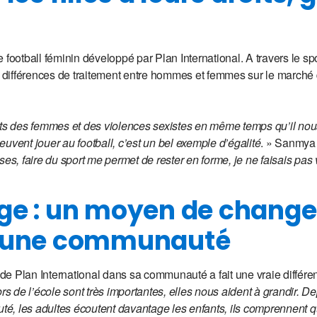
de football féminin développé par Plan International. A travers le spo
ifférences de traitement entre hommes et femmes sur le marché du
its des femmes et des violences sexistes en même temps qu’il nou
uvent jouer au football, c’est un bel exemple d’égalité
. » Sanmya 
, faire du sport me permet de rester en forme, je ne faisais pas 
ge : un moyen de changer
d’une communauté
e de Plan International dans sa communauté a fait une vraie différe
ors de l’école sont très importantes, elles nous aident à grandir. D
é, les adultes écoutent davantage les enfants, ils comprennent 