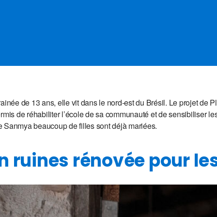
ainée de 13 ans, elle vit dans le nord-est du Brésil. Le projet de P
mis de réhabiliter l’école de sa communauté et de sensibiliser les 
e Sanmya beaucoup de filles sont déjà mariées.
n ruines rénovée pour le