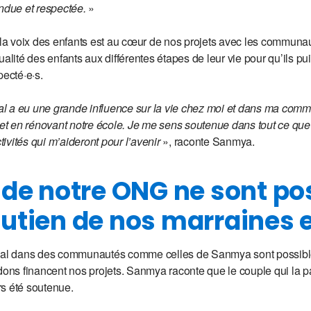
endue et respectée.
»
e la voix des enfants est au cœur de nos projets avec les communau
ualité des enfants aux différentes étapes de leur vie pour qu’ils 
pecté·e·s.
nal a eu une grande influence sur la vie chez moi et dans ma com
t en rénovant notre école. Je me sens soutenue dans tout ce que 
ctivités qui m’aideront pour l’avenir
», raconte Sanmya.
 de notre ONG ne sont po
utien de nos marraines e
onal dans des communautés comme celles de Sanmya sont possibl
dons financent nos projets. Sanmya raconte que le couple qui la par
urs été soutenue.