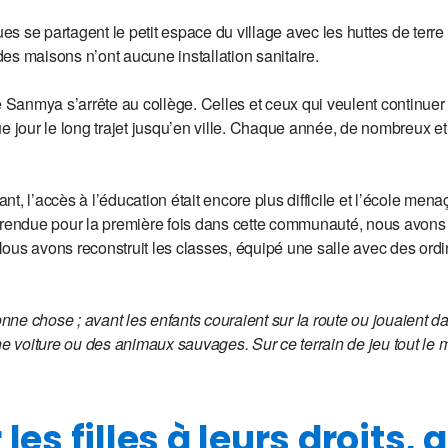
se partagent le petit espace du village avec les huttes de terre et 
 des maisons n’ont aucune installation sanitaire.
e Sanmya s’arrête au collège. Celles et ceux qui veulent continuer
ue jour le long trajet jusqu’en ville. Chaque année, de nombreux 
t, l’accès à l’éducation était encore plus difficile et l’école mena
t rendue pour la première fois dans cette communauté, nous avons
 Nous avons reconstruit les classes, équipé une salle avec des ordin
 chose ; avant les enfants couraient sur la route ou jouaient dans
ne voiture ou des animaux sauvages. Sur ce terrain de jeu tout le 
 les filles à leurs droits,