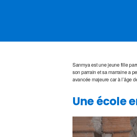
Sanmya est une jeune fille parr
son parrain et sa marraine a per
avancée majeure car à l’âge d
Une école e