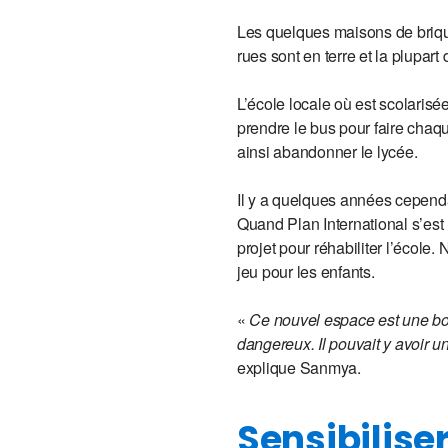
Les quelques maisons de briques 
rues sont en terre et la plupart
L’école locale où est scolarisé
prendre le bus pour faire chaq
ainsi abandonner le lycée.
Il y a quelques années cependan
Quand Plan International s’es
projet pour réhabiliter l’école.
jeu pour les enfants.
«
Ce nouvel espace est une bonne
dangereux. Il pouvait y avoir u
explique Sanmya.
Sensibiliser