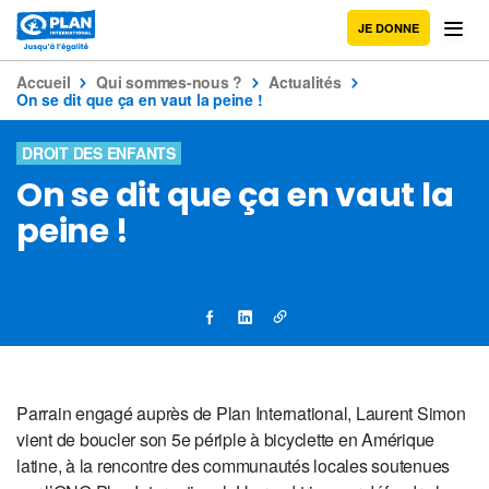
JE DONNE
Accueil
Qui sommes-nous ?
Actualités
On se dit que ça en vaut la peine !
DROIT DES ENFANTS
On se dit que ça en vaut la
peine !
Parrain engagé auprès de Plan International, Laurent Simon
vient de boucler son 5e périple à bicyclette en Amérique
latine, à la rencontre des communautés locales soutenues