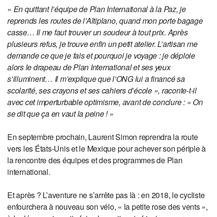
«
En quittant l’équipe de Plan International à la Paz, je
reprends les routes de l’Altiplano, quand mon porte bagage
casse… Il me faut trouver un soudeur à tout prix. Après
plusieurs refus, je trouve enfin un petit atelier. L’artisan me
demande ce que je fais et pourquoi je voyage : je déploie
alors le drapeau de Plan International et ses yeux
s’illuminent… Il m’explique que l’ONG lui a financé sa
scolarité, ses crayons et ses cahiers d’école », raconte-t-il
avec cet imperturbable optimisme, avant de conclure : « On
se dit que ça en vaut la peine !
»
En septembre prochain, Laurent Simon reprendra la route
vers les États-Unis et le Mexique pour achever son périple à
la rencontre des équipes et des programmes de Plan
international.
Et après ? L’aventure ne s’arrête pas là : en 2018, le cycliste
enfourchera à nouveau son vélo, « la petite rose des vents »,