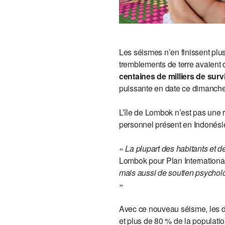
Les séismes n’en finissent plus
tremblements de terre avaient 
centaines de milliers de survi
puissante en date ce dimanche,
L’île de Lombok n’est pas une 
personnel présent en Indonésie
«
La plupart des habitants et d
Lombok pour Plan Internationa
mais aussi de soutien psycholog
»
Avec ce nouveau séisme, les dé
et plus de 80 % de la populati