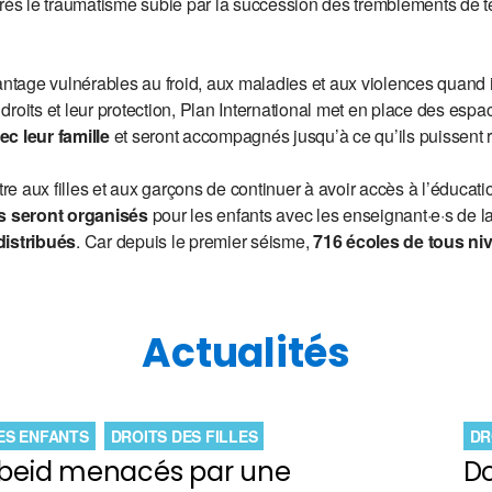
rès le traumatisme subie par la succession des tremblements de ter
antage vulnérables au froid, aux maladies et aux violences quand i
rs droits et leur protection, Plan International met en place des es
ec leur famille
et seront accompagnés jusqu’à ce qu’ils puissent 
e aux filles et aux garçons de continuer à avoir accès à l’éducati
s seront organisés
pour les enfants avec les enseignant·e·s de l
distribués
. Car depuis le premier séisme,
716 écoles de tous nive
Actualités
ES ENFANTS
DROITS DES FILLES
DR
-Obeid menacés par une
Do