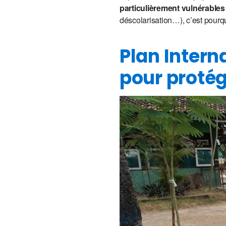
particulièrement vulnérables
déscolarisation…), c’est pourq
Plan Intern
pour protég