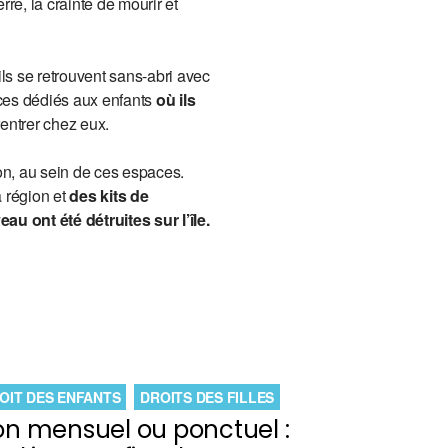
re, la crainte de mourir et
ls se retrouvent sans-abri avec
paces dédiés aux enfants
où ils
rentrer chez eux.
on, au sein de ces espaces.
a région et
des kits de
au ont été détruites sur l’île.
OIT DES ENFANTS
DROITS DES FILLES
n mensuel ou ponctuel :