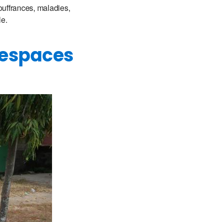
ouffrances, maladies,
le.
 espaces