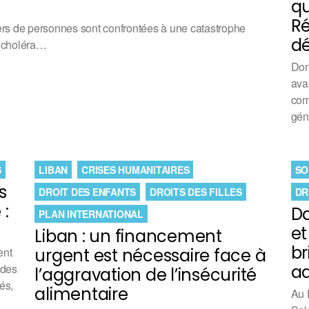
qu
Ré
ers de personnes sont confrontées à une catastrophe
dé
e choléra…
Don
ava
com
gén
S
LIBAN
CRISES HUMANITAIRES
SO
s
DROIT DES ENFANTS
DROITS DES FILLES
DR
 :
Da
PLAN INTERNATIONAL
et
Liban : un financement
br
ent
urgent est nécessaire face à
 des
ad
l’aggravation de l’insécurité
és,
alimentaire
Au 