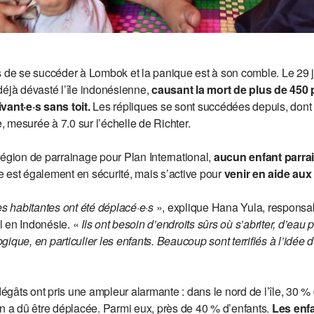
 de se succéder à Lombok et la panique est à son comble. Le 29 juil
déjà dévasté l’île indonésienne,
causant la mort de plus de 450 
vant·e·s sans toit.
Les répliques se sont succédées depuis, dont l
 mesurée à 7.0 sur l’échelle de Richter.
région de parrainage pour Plan International,
aucun enfant parrai
 est également en sécurité, mais s’active pour
venir en aide au
es habitantes ont été déplacé·e·s
», explique Hana Yula, responsab
l en Indonésie. «
Ils ont besoin d’endroits sûrs où s’abriter, d’eau 
ique, en particulier les enfants. Beaucoup sont terrifiés à l’idée 
gâts ont pris une ampleur alarmante : dans le nord de l’île, 30 % 
on a dû être déplacée. Parmi eux, près de 40 % d’enfants.
Les enf