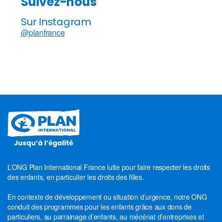
Suivez-nous
Sur Instagram
@planfrance
L’ONG Plan International France lutte pour faire respecter les droits
des enfants, en particulier les droits des filles.
En contexte de développement ou situation d’urgence, notre ONG
conduit des programmes pour les enfants grâce aux dons de
particuliers, au parrainage d’enfants, au mécénat d’entreprises et