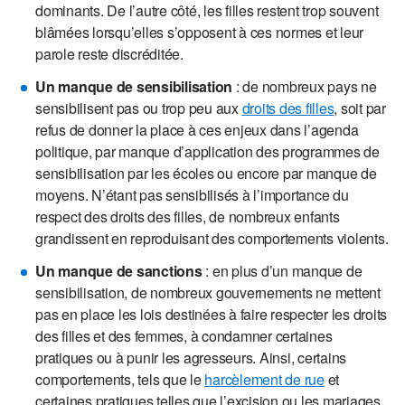
dominants. De l’autre côté, les filles restent trop souvent
blâmées lorsqu’elles s’opposent à ces normes et leur
parole reste discréditée.
Un manque de sensibilisation
: de nombreux pays ne
sensibilisent pas ou trop peu aux
droits des filles
, soit par
refus de donner la place à ces enjeux dans l’agenda
politique, par manque d’application des programmes de
sensibilisation par les écoles ou encore par manque de
moyens. N’étant pas sensibilisés à l’importance du
respect des droits des filles, de nombreux enfants
grandissent en reproduisant des comportements violents.
Un manque de sanctions
: en plus d’un manque de
sensibilisation, de nombreux gouvernements ne mettent
pas en place les lois destinées à faire respecter les droits
des filles et des femmes, à condamner certaines
pratiques ou à punir les agresseurs. Ainsi, certains
comportements, tels que le
harcèlement de rue
et
certaines pratiques telles que l’excision ou les mariages