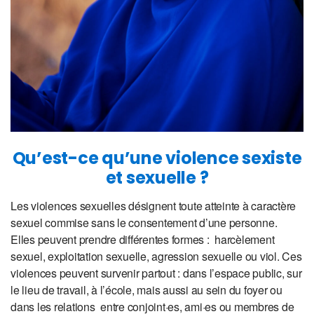
Qu’est-ce qu’une violence sexiste
et sexuelle ?
Les violences sexuelles désignent toute atteinte à caractère
sexuel commise sans le consentement d’une personne.
Elles peuvent prendre différentes formes : harcèlement
sexuel, exploitation sexuelle, agression sexuelle ou viol. Ces
violences peuvent survenir partout : dans l’espace public, sur
le lieu de travail, à l’école, mais aussi au sein du foyer ou
dans les relations entre conjoint·es, ami·es ou membres de