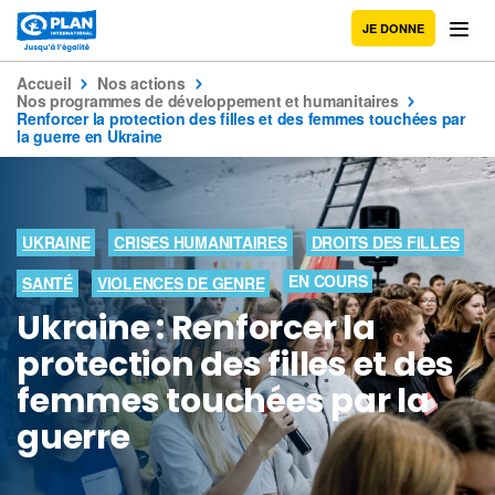
JE DONNE
Accueil
Nos actions
Nos programmes de développement et humanitaires
Renforcer la protection des filles et des femmes touchées par
la guerre en Ukraine
UKRAINE
CRISES HUMANITAIRES
DROITS DES FILLES
EN COURS
SANTÉ
VIOLENCES DE GENRE
Ukraine : Renforcer la
protection des filles et des
femmes touchées par la
guerre