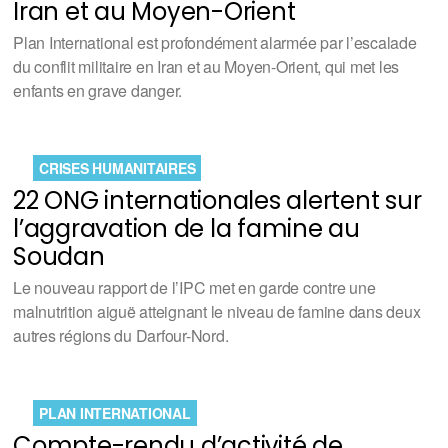
Iran et au Moyen-Orient
Plan International est profondément alarmée par l’escalade
du conflit militaire en Iran et au Moyen-Orient, qui met les
enfants en grave danger.
CRISES HUMANITAIRES
22 ONG internationales alertent sur
l’aggravation de la famine au
Soudan
Le nouveau rapport de l’IPC met en garde contre une
malnutrition aiguë atteignant le niveau de famine dans deux
autres régions du Darfour-Nord.
PLAN INTERNATIONAL
Compte-rendu d’activité de