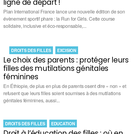
ligne de départ !
Plan International France lance une nouvelle édition de son
évènement sportif phare : la Run for Girls. Cette course
solidaire, inclusive et éco-responsable,...
DROITS DES FILLES
EXCISION
Le choix des parents : protéger leurs
filles des mutilations génitales
féminines
En Éthiopie, de plus en plus de parents osent dire « non » et
refusent que leurs filles soient soumises à des mutilations
génitales féminines, aussi...
DROITS DES FILLES
EDUCATION
Droit à l’éducation des filles : où en