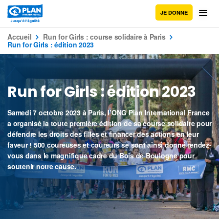
JE DONNE
Accueil
Run for Girls : course solidaire à Paris
Run for Girls : édition 2023
Run for Girls : édition 2023
Samedi 7 octobre 2023 à Paris, l’ONG Plan International France
a organisé la toute première édition de sa course solidaire pour
défendre les droits des filles et financer des actions en leur
faveur ! 500 coureuses et coureurs se sont ainsi donné rendez-
vous dans le magnifique cadre du Bois de Boulogne pour
soutenir notre cause.