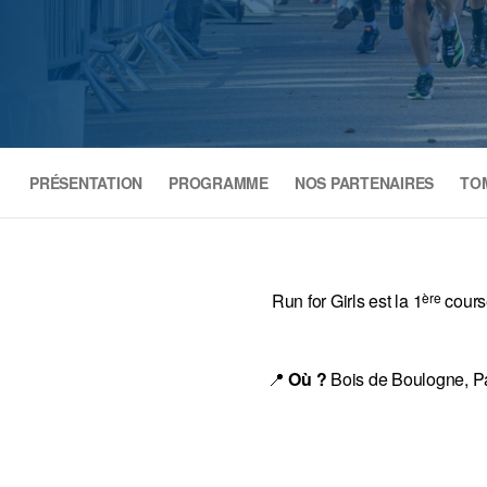
PRÉSENTATION
PROGRAMME
NOS PARTENAIRES
TO
Run for Girls est la 1
ère
course
📍
Où ?
Bois de Boulogne, Par