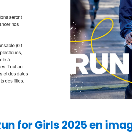
tions seront
nancer nos
nsable (0 t-
 plastiques,
dié à
lles. Tout au
s et des dates
s des filles.
Run for Girls 2025 en imag