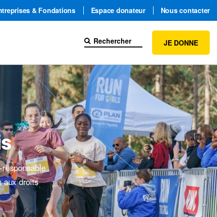
ntreprises & Fondations
Espace donateur
Nous contacter
JE DONNE
is
o-responsable
n aux droits