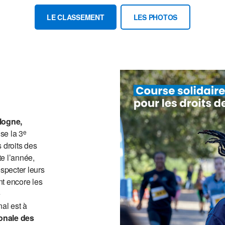
LE CLASSEMENT
LES PHOTOS
logne,
se la 3
e
 droits des
te l’année,
especter leurs
ont encore les
e
nal est à
onale des