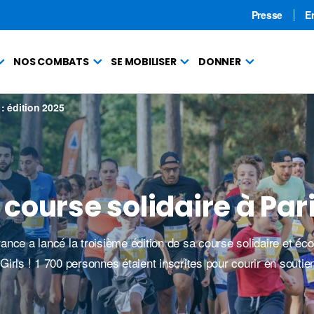
Presse
E
NOS COMBATS
SE MOBILISER
DONNER
 : édition 2025
: course solidaire à Par
ance a lancé la troisième édition de sa course solidaire et éc
r Girls ! 1 700 personnes étaient inscrites pour courir en soutie