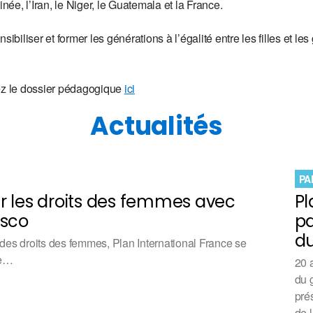
inée, l’Iran, le Niger, le Guatemala et la France.
sibiliser et former les générations à l’égalité entre les filles et le
gez le dossier pédagogique
ici
Actualités
PA
r les droits des femmes avec
Pl
asco
pa
du
 des droits des femmes, Plan International France se
ie…
20 
du 
pré
de 