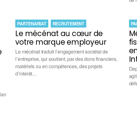
PARTENARIAT
RECRUTEMENT
PA
Le mécénat au cœur de
Mé
votre marque employeur
fi
en
e
Le mécénat traduit l’engagement sociétal de
In
l’entreprise, qui soutient, par des dons financiers,
matériels ou en compétences, des projets
Dep
d’intérêt…
agit
déf
Plan