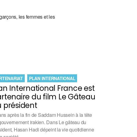
s garçons, les femmes et les
RTENARIAT
PLAN INTERNATIONAL
an International France est
rtenaire du film Le Gâteau
 président
ans après la fin de Saddam Hussein à la tête
gouvernement irakien. Dans Le gâteau du
sident, Hasan Hadi dépeint la vie quotidienne
la société…