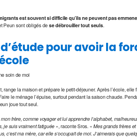
 migrants est souvent si difficile qu’ils ne peuvent pas emmen
t Peun sont obligés de
se débrouiller tout seuls
.
d’étude pour avoir la for
’école
ne soin de moi
 range la maison et prépare le petit-déjeuner. Après l’école, elle fai
s. Faire le ménage l’épuise, surtout pendant la saison chaude. Pen
un joue tout seul.
 mon frère, comme voyager et lui apprendre l’alphabet, malheureu
s, je suis vraiment fatiguée
», raconte Sros. «
Mes grands frères e
, c’est ma mère, car elle s’occupait de moi. J’aimerais que quel