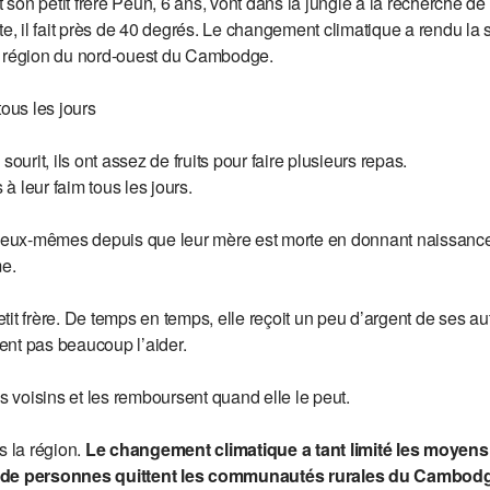
t son petit frère Peun, 6 ans, vont dans la jungle à la recherche de 
te, il fait près de 40 degrés. Le changement climatique a rendu la
r région du nord-ouest du Cambodge.
tous les jours
sourit, ils ont assez de fruits pour faire plusieurs repas.
 leur faim tous les jours.
r eux-mêmes depuis que leur mère est morte en donnant naissance
me.
it frère. De temps en temps, elle reçoit un peu d’argent de ses au
vent pas beaucoup l’aider.
es voisins et les remboursent quand elle le peut.
s la région.
Le changement climatique a tant limité les moyens
s de personnes quittent les communautés rurales du Cambodg