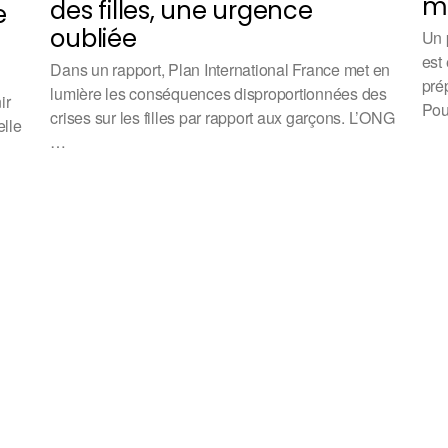
mo
des filles, une urgence
e
oubliée
Un 
est
Dans un rapport, Plan International France met en
pré
lumière les conséquences disproportionnées des
ir
Pou
crises sur les filles par rapport aux garçons. L’ONG
elle
…