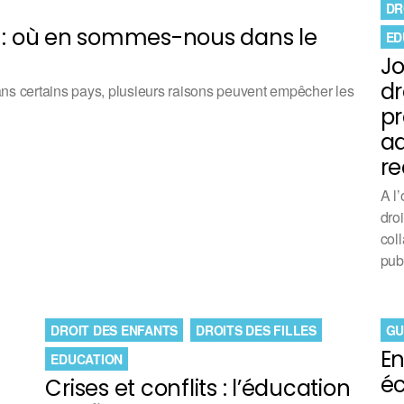
DR
les : où en sommes-nous dans le
ED
Jo
dr
ans certains pays, plusieurs raisons peuvent empêcher les
pr
ad
r
A l
dro
col
pub
DROIT DES ENFANTS
DROITS DES FILLES
GU
En
EDUCATION
éc
Crises et conflits : l’éducation