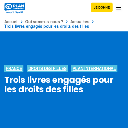
JE DONNE
Accueil
Qui sommes-nous ?
Actualités
Trois livres engagés pour les droits des filles
FRANCE
DROITS DES FILLES
PLAN INTERNATIONAL
Trois livres engagés pour
les droits des filles