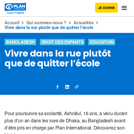
JE DONNE
Accueil
Qui sommes-nous ?
Actualités
Vivre dans la rue plutôt que de quitter l’école
BANGLADESH
DROIT DES ENFANTS
EDUCATION
Vivre dans la rue plutôt
que de quitter l’école
Pour poursuivre sa scolarité, Ashraful, 16 ans, a vécu durant
plus d’un an dans les rues de Dhaka, au Bangladesh avant
d’être pris en charge par Plan International. Découvrez son