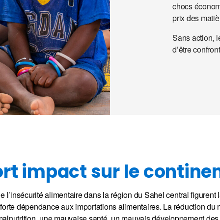
chocs économiq
prix des matiè
Sans action, l
d’être confron
ort impact sur le continen
l’insécurité alimentaire dans la région du Sahel central figurent la
a forte dépendance aux importations alimentaires. La réduction du
malnutrition, une mauvaise santé, un mauvais développement des 