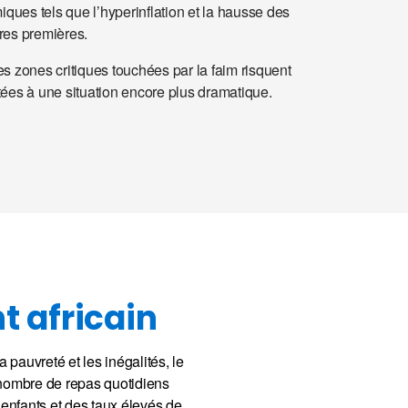
ues tels que l’hyperinflation et la hausse des
res premières. ​
es zones critiques touchées par la faim risquent
tées à une situation encore plus dramatique. ​​
t africain
 pauvreté et les inégalités, le
 nombre de repas quotidiens
enfants et des taux élevés de