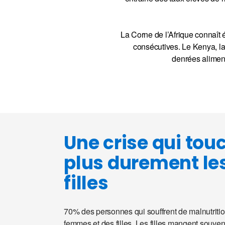
La Corne de l’Afrique connaît
consécutives. Le Kenya, la
denrées aliment
Une crise qui tou
plus durement le
filles
70% des personnes qui souffrent de malnutriti
femmes et des filles. Les filles mangent souvent