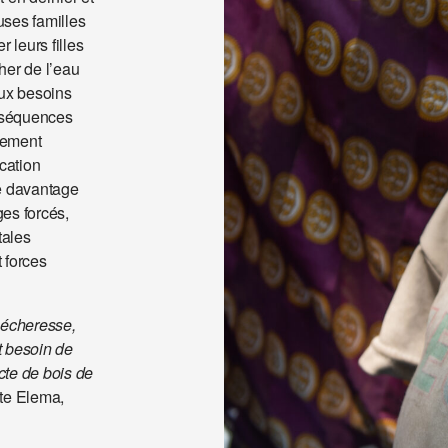
uses familles
 leurs filles
cher de l’eau
aux besoins
nséquences
ssement
ucation
se davantage
ges forcés,
tales
 forces
 sécheresse,
it besoin de
cte de bois de
te Elema,