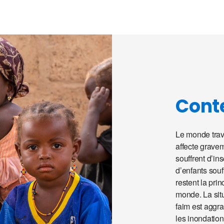
Cont
Le monde trave
affecte gravem
souffrent d’in
d’enfants souf
restent la pri
monde. La situ
faim est aggra
les inondation