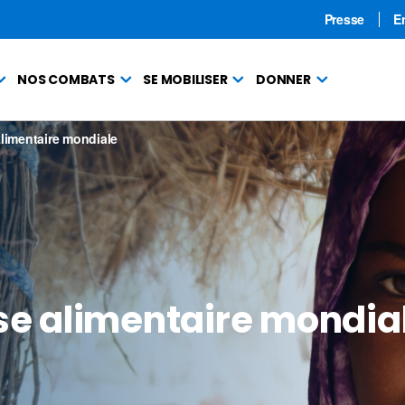
Presse
E
NOS COMBATS
SE MOBILISER
DONNER
alimentaire mondiale
ise alimentaire mondia