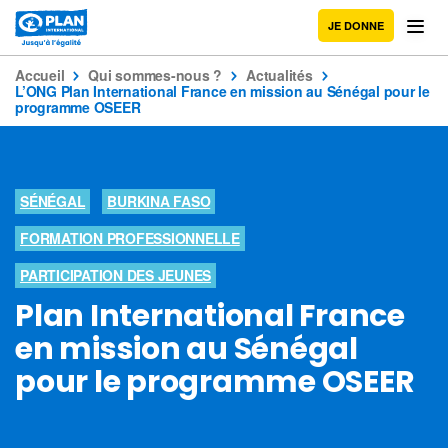
JE DONNE
Accueil
Qui sommes-nous ?
Actualités
L’ONG Plan International France en mission au Sénégal pour le
programme OSEER
SÉNÉGAL
BURKINA FASO
FORMATION PROFESSIONNELLE
PARTICIPATION DES JEUNES
Plan International France
en mission au Sénégal
pour le programme OSEER