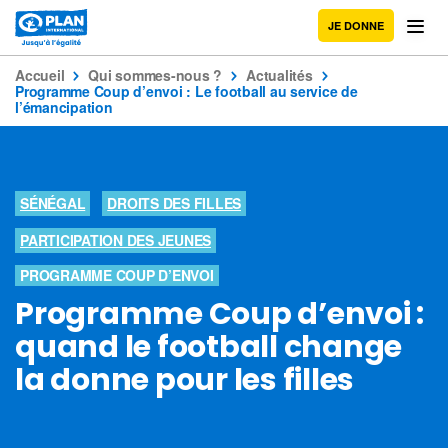
JE DONNE
Accueil
Qui sommes-nous ?
Actualités
Programme Coup d’envoi : Le football au service de
l’émancipation
SÉNÉGAL
DROITS DES FILLES
PARTICIPATION DES JEUNES
PROGRAMME COUP D’ENVOI
Programme Coup d’envoi :
quand le football change
la donne pour les filles