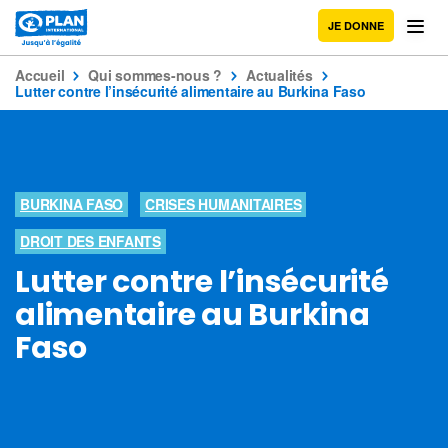
JE DONNE
Accueil
Qui sommes-nous ?
Actualités
Lutter contre l’insécurité alimentaire au Burkina Faso
BURKINA FASO
CRISES HUMANITAIRES
DROIT DES ENFANTS
Lutter contre l’insécurité
alimentaire au Burkina
Faso