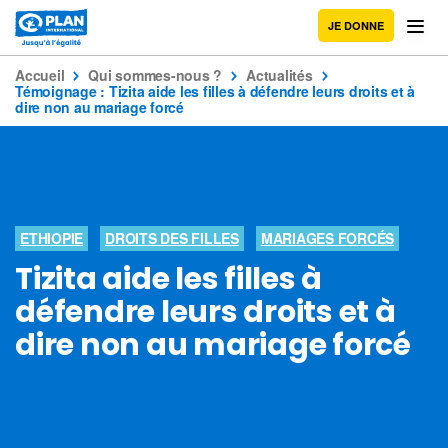
JE DONNE
Accueil
Qui sommes-nous ?
Actualités
Témoignage : Tizita aide les filles à défendre leurs droits et à
dire non au mariage forcé
ETHIOPIE
DROITS DES FILLES
MARIAGES FORCÉS
Tizita aide les filles à
défendre leurs droits et à
dire non au mariage forcé