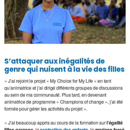
S’attaquer aux inégalités de
genre qui nuisent à la vie des filles
« J’ai rejoint le projet « My Choice for My Life » en tant
qu’animatrice et j’ai dirigé différents groupes de discussions
au sein de ma communauté. Plus tard, en devenant
animatrice de programme « Champions of change », j’ai été
formée pour gérer les activités du projet ».
« J’ai beaucoup appris au cours de la formation sur
l’égalité
filles-garçons
, la
protection des enfants
, le
mariage forcé