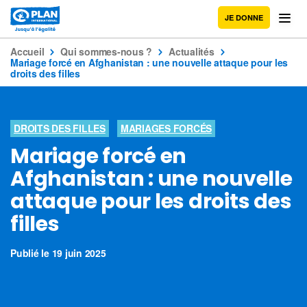
JE DONNE
Accueil
Qui sommes-nous ?
Actualités
Mariage forcé en Afghanistan : une nouvelle attaque pour les
droits des filles
DROITS DES FILLES
MARIAGES FORCÉS
Mariage forcé en
Afghanistan : une nouvelle
attaque pour les droits des
filles
Publié le 19 juin 2025