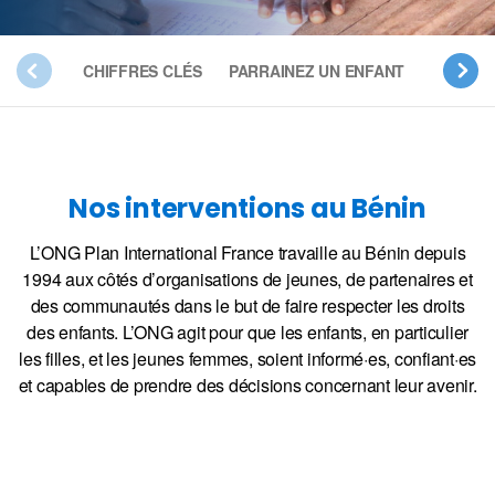
CHIFFRES CLÉS
PARRAINEZ UN ENFANT
NOS PR
Nos interventions au Bénin
L’ONG Plan International France travaille au Bénin depuis
1994 aux côtés d’organisations de jeunes, de partenaires et
des communautés dans le but de faire respecter les droits
des enfants. L’ONG agit pour que les enfants, en particulier
les filles, et les jeunes femmes, soient informé·es, confiant·es
et capables de prendre des décisions concernant leur avenir.