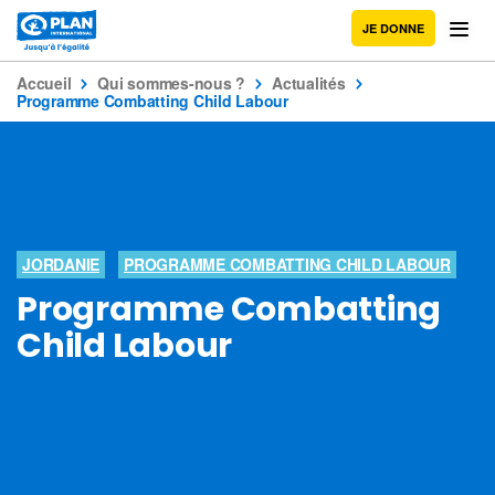
JE DONNE
Accueil
Qui sommes-nous ?
Actualités
Programme Combatting Child Labour
JORDANIE
PROGRAMME COMBATTING CHILD LABOUR
Programme Combatting
Child Labour