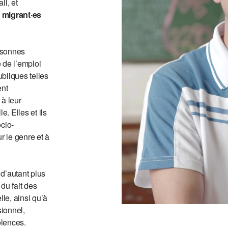
il, et
 migrant·es
rsonnes
 de l’emploi
bliques telles
ent
 à leur
e. Elles et ils
ocio-
 le genre et à
 d’autant plus
du fait des
lle, ainsi qu’à
ionnel,
olences.