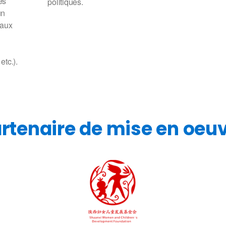
es
politiques.
un
 aux
etc.).
rtenaire de mise en oeu