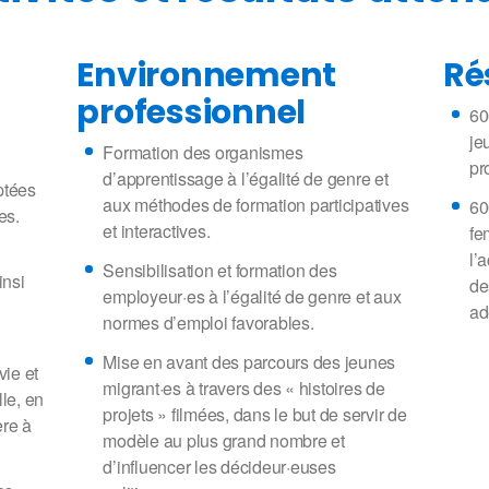
Environnement
Ré
professionnel
60
je
Formation des organismes
pr
d’apprentissage à l’égalité de genre et
ptées
aux méthodes de formation participatives
60
es.
et interactives.
fe
l’
Sensibilisation et formation des
insi
de
employeur·es à l’égalité de genre et aux
ad
normes d’emploi favorables.
Mise en avant des parcours des jeunes
ie et
migrant·es à travers des « histoires de
lle, en
projets » filmées, dans le but de servir de
ère à
modèle au plus grand nombre et
d’influencer les décideur·euses