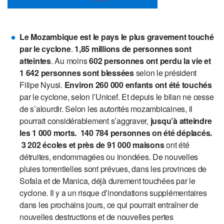
Le Mozambique est le pays le plus gravement touché
par le cyclone
.
1,85 millions de personnes sont
atteintes
. Au moins
602 personnes ont perdu la vie et
1 642 personnes sont blessées
selon le président
Filipe Nyusi.
Environ 260 000 enfants ont été touchés
par le cyclone, selon l’Unicef. Et depuis le bilan ne cesse
de s’alourdir. Selon les autorités mozambicaines, il
pourrait considérablement s’aggraver,
jusqu’à atteindre
les 1 000 morts.
140 784 personnes on été déplacés.
3 202 écoles et près de 91 000 maisons
ont été
détruites, endommagées ou inondées. De nouvelles
pluies torrentielles sont prévues, dans les provinces de
Sofala et de Manica, déjà durement touchées par le
cyclone. Il y a un risque d’inondations supplémentaires
dans les prochains jours, ce qui pourrait entraîner de
nouvelles destructions et de nouvelles pertes