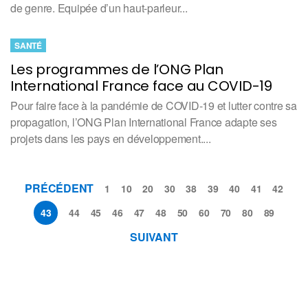
de genre. Equipée d’un haut-parleur...
SANTÉ
Les programmes de l’ONG Plan
International France face au COVID-19
Pour faire face à la pandémie de COVID-19 et lutter contre sa
propagation, l’ONG Plan International France adapte ses
projets dans les pays en développement....
PRÉCÉDENT
1
10
20
30
38
39
40
41
42
43
44
45
46
47
48
50
60
70
80
89
SUIVANT