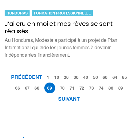
HONDURAS
FORMATION PROFESSIONNELLE
J’ai cru en moi et mes rêves se sont
réalisés
Au Honduras, Modesta a participé à un projet de Plan
International qui aide les jeunes femmes à devenir
indépendantes financièrement.
PRÉCÉDENT
1
10
20
30
40
50
60
64
65
66
67
68
69
70
71
72
73
74
80
89
SUIVANT