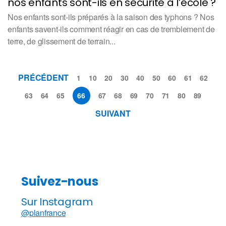
nos enfants sont-ils en sécurité à l’école ?
Nos enfants sont-ils préparés à la saison des typhons ? Nos
enfants savent-ils comment réagir en cas de tremblement de
terre, de glissement de terrain...
PRÉCÉDENT
1
10
20
30
40
50
60
61
62
63
64
65
66
67
68
69
70
71
80
89
SUIVANT
Suivez-nous
Sur Instagram
@planfrance